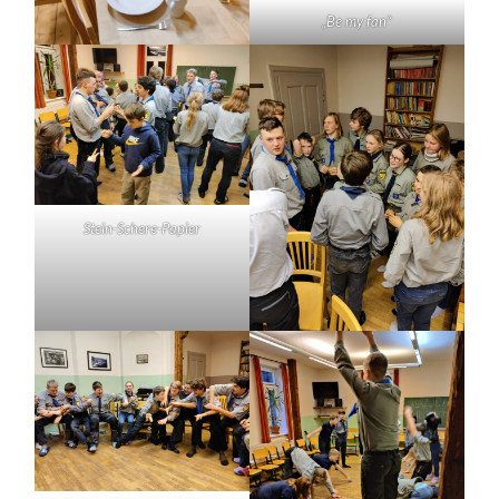
„Be my fan“
Stein-Schere-Papier