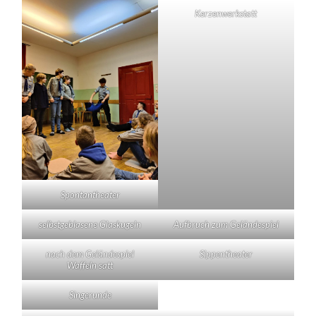
Kerzenwerkstatt
Spontantheater
selbstgeblasene Glaskugeln
Aufbruch zum Geländespiel
nach dem Geländespiel
Sippentheater
Waffeln satt
Singerunde