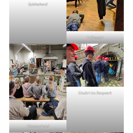
Spieleabend
Frühsport
Einahrt ins Bergwerk
Glasmacherei