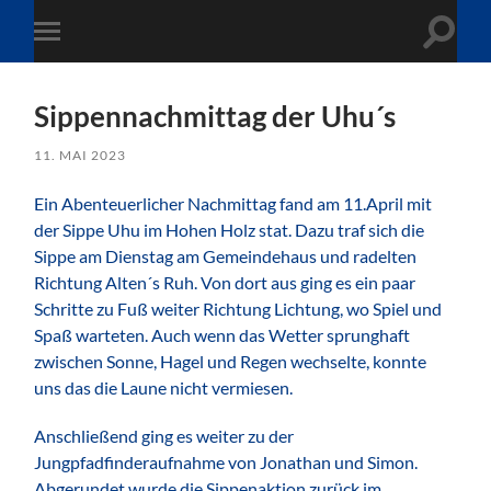
Suchfe
Mobile-
ein-/a
Menü
ein-/ausblenden
Sippennachmittag der Uhu´s
11. MAI 2023
Ein Abenteuerlicher Nachmittag fand am 11.April mit
der Sippe Uhu im Hohen Holz stat. Dazu traf sich die
Sippe am Dienstag am Gemeindehaus und radelten
Richtung Alten´s Ruh. Von dort aus ging es ein paar
Schritte zu Fuß weiter Richtung Lichtung, wo Spiel und
Spaß warteten. Auch wenn das Wetter sprunghaft
zwischen Sonne, Hagel und Regen wechselte, konnte
uns das die Laune nicht vermiesen.
Anschließend ging es weiter zu der
Jungpfadfinderaufnahme von Jonathan und Simon.
Abgerundet wurde die Sippenaktion zurück im