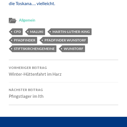
die Toskana…. vielleicht.
Allgemein
CPD
MALUKI
MARTIN-LUTHER-KING
PFADFINDER
PFADFINDER WUNSTORF
STIFTSKIRCHENGEMEINE
WUNSTORF
VORHERIGER BEITRAG
Winter-Hüttenfahrt im Harz
NÄCHSTER BEITRAG
Pfingstlager im Ith